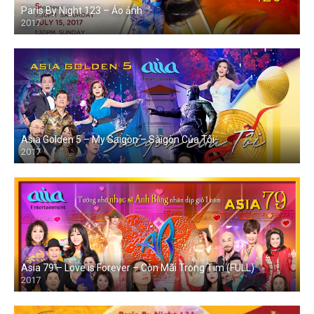
Paris By Night 123 – Ảo ảnh
2017
Asia Golden 5 – My Saigon – Sàigòn Của Tôi
2017
Asia 79 – Love is Forever – Còn Mãi Trong Tim (FULL)
2017