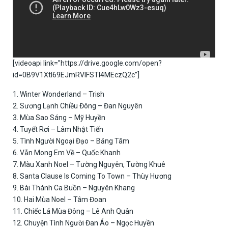
[videoapi link=”https://drive.google.com/open?
id=0B9V1XtI69EJmRVlFSTI4MEczQ2c”]
1. Winter Wonderland – Trish
2. Sương Lạnh Chiều Đông – Đan Nguyên
3. Mùa Sao Sáng – Mỹ Huyền
4. Tuyết Rơi – Lâm Nhật Tiến
5. Tình Người Ngoại Đạo – Băng Tâm
6. Vẫn Mong Em Về – Quốc Khanh
7. Màu Xanh Noel – Tường Nguyên, Tường Khuê
8. Santa Clause Is Coming To Town – Thùy Hương
9. Bài Thánh Ca Buồn – Nguyên Khang
10. Hai Mùa Noel – Tâm Đoan
11. Chiếc Lá Mùa Đông – Lê Anh Quân
12. Chuyện Tình Người Đan Áo – Ngọc Huyền