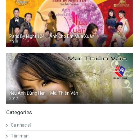
Paris By Night 124 – Anh Cho Em Mùa Xuân
2018
Nếu Anh Đừng Hẹn – Mai Thiên Vân
2017
Categories
Ca nhạc sĩ
Tản mạn