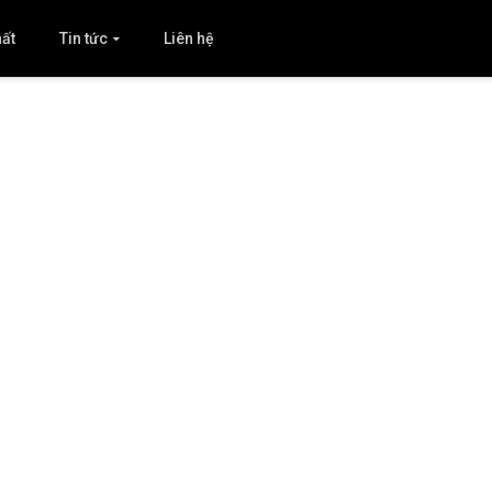
hất
Tin tức
Liên hệ