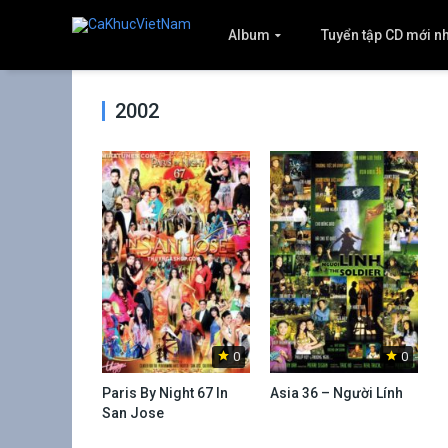
Album
Tuyển tập CD mới n
2002
0
0
Paris By Night 67 In
Asia 36 – Người Lính
San Jose