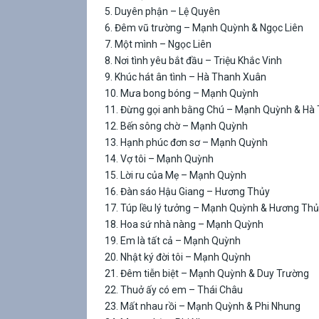
5. Duyên phận – Lệ Quyên
6. Đêm vũ trường – Mạnh Quỳnh & Ngọc Liên
7. Một mình – Ngọc Liên
8. Nơi tình yêu bắt đầu – Triệu Khắc Vinh
9. Khúc hát ân tình – Hà Thanh Xuân
10. Mưa bong bóng – Mạnh Quỳnh
11. Đừng gọi anh bằng Chú – Mạnh Quỳnh & Hà
12. Bến sông chờ – Mạnh Quỳnh
13. Hạnh phúc đơn sơ – Mạnh Quỳnh
14. Vợ tôi – Mạnh Quỳnh
15. Lời ru của Mẹ – Mạnh Quỳnh
16. Đàn sáo Hậu Giang – Hương Thủy
17. Túp lều lý tưởng – Mạnh Quỳnh & Hương Th
18. Hoa sứ nhà nàng – Mạnh Quỳnh
19. Em là tất cả – Mạnh Quỳnh
20. Nhật ký đời tôi – Mạnh Quỳnh
21. Đêm tiễn biệt – Mạnh Quỳnh & Duy Trường
22. Thuở ấy có em – Thái Châu
23. Mất nhau rồi – Mạnh Quỳnh & Phi Nhung