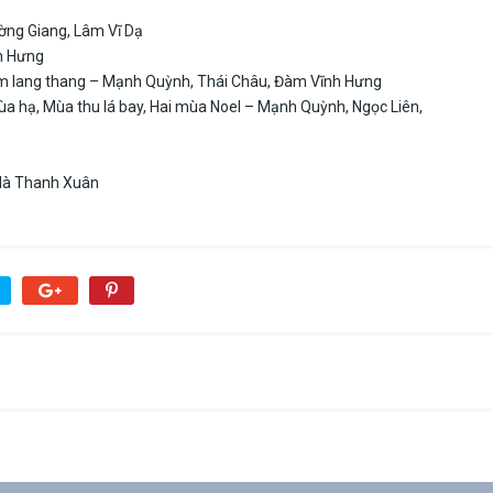
rường Giang, Lâm Vĩ Dạ
nh Hưng
êm lang thang – Mạnh Quỳnh, Thái Châu, Đàm Vĩnh Hưng
a hạ, Mùa thu lá bay, Hai mùa Noel – Mạnh Quỳnh, Ngọc Liên,
Hà Thanh Xuân