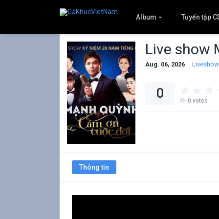
Album
Tuyển tập C
Live show
Aug. 06, 2026
Liveshow
0
0
votes
Thông tin