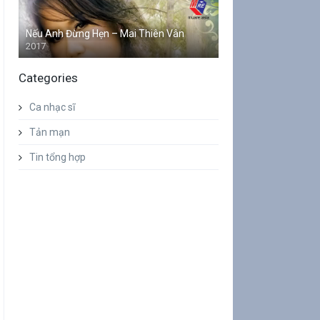
Nếu Anh Đừng Hẹn – Mai Thiên Vân
2017
Categories
Ca nhạc sĩ
Tản mạn
Tin tổng hợp