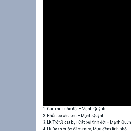
1. Cám ơn cuộc đời – Mạnh Quỳnh
2. Nhẫn cỏ cho em – Mạnh Quỳnh
3. LK Trở về cát bụi, Cát bụi tình đời – Mạnh Quỳ
4. LK Đoạn buồn đêm mưa, Mưa đêm tỉnh nhỏ –