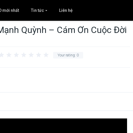
D mới nhất
Tin tức
Liên hệ
 Mạnh Quỳnh – Cám Ơn Cuộc Đời
Your rating:
0