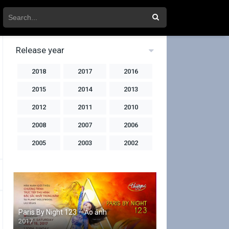
Release year
2018
2017
2016
2015
2014
2013
2012
2011
2010
2008
2007
2006
2005
2003
2002
2001
2000
1999
1998
1997
1996
1994
1992
1991
Paris By Night 123 – Ảo ảnh
1990
2017