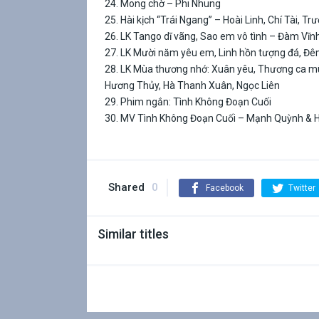
24. Mong chờ – Phi Nhung
25. Hài kịch “Trái Ngang” – Hoài Linh, Chí Tài, T
26. LK Tango dĩ vãng, Sao em vô tình – Đàm Vĩ
27. LK Mười năm yêu em, Linh hồn tượng đá, Đ
28. LK Mùa thương nhớ: Xuân yêu, Thương ca mù
Hương Thủy, Hà Thanh Xuân, Ngọc Liên
29. Phim ngắn: Tình Không Đoạn Cuối
30. MV Tình Không Đoạn Cuối – Mạnh Quỳnh & 
Shared
0
Facebook
Twitter
Similar titles