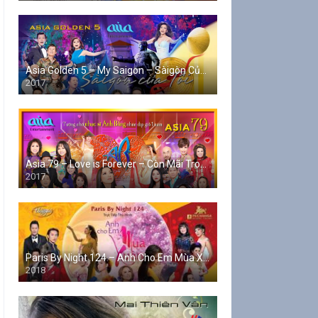
Asia Golden 5 – My Saigon – Sàigòn Của Tôi
2017
Asia 79 – Love is Forever – Còn Mãi Trong Tim (FULL)
2017
Paris By Night 124 – Anh Cho Em Mùa Xuân
2018