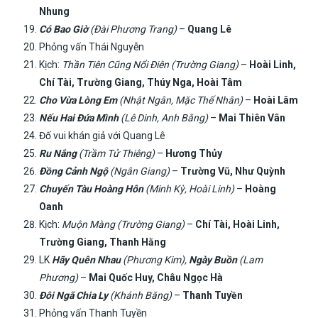
Nhung
Có Bao Giờ
(Đài Phương Trang)
–
Quang Lê
Phỏng vấn Thái Nguyễn
Kịch:
Thần Tiên Cũng Nổi Điên (Trường Giang)
–
Hoài Linh,
Chí Tài, Trường Giang, Thúy Nga, Hoài Tâm
Cho Vừa Lòng Em
(Nhật Ngân, Mặc Thế Nhân)
–
Hoài Lâm
Nếu Hai Đứa Mình
(Lê Dinh, Anh Bằng)
–
Mai Thiên Vân
Đố vui khán giả với Quang Lê
Ru Nắng
(Trầm Tử Thiêng)
–
Hương Thủy
Đồng Cảnh Ngộ
(Ngân Giang)
–
Trường Vũ, Như Quỳnh
Chuyến Tàu Hoàng Hôn
(Minh Kỳ, Hoài Linh)
–
Hoàng
Oanh
Kịch:
Muộn Màng (Trường Giang)
–
Chí Tài, Hoài Linh,
Trường Giang, Thanh Hằng
LK
Hãy Quên Nhau
(Phương Kim),
Ngày Buồn
(Lam
Phương)
–
Mai Quốc Huy, Châu Ngọc Hà
Đôi Ngã Chia Ly
(Khánh Băng)
–
Thanh Tuyền
Phỏng vấn Thanh Tuyền