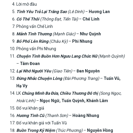
Lời mở đầu
Tình Yêu Trả Lại Trăng Sao
(Lê Dinh)
–
Hương Lan
Có Thế Thôi
(Thông Đạt, Tiến Tài)
–
Chế Linh
Phỏng vấn Chế Linh
Mảnh Tình Thương
(Mạnh Giác)
–
Như Quỳnh
Bỏ Phố Lên Rừng
(Châu Kỳ)
–
Phi Nhung
Phỏng vấn Phi Nhung
Chuyện Tình Buồn Hơn Ngưu Lang Chức Nữ
(Mạnh Quỳnh)
–
Tâm Đoan
Lại Nhớ Người Yêu
(Giao Tiên)
–
Đan Nguyên
Đừng Nhắc Chuyện Lòng
(Đài Phương Trang)
–
Tuấn Vũ,
Hạ Vy
LK
Chúng Mình Ba Đứa, Chiều Thương Đô thị
(Song Ngọc,
Hoài Linh)
–
Ngọc Ngữ, Tuấn Quỳnh, Khánh Lâm
Đố vui khán giả
Hương Tình Cũ
(Thanh Sơn)
–
Hoàng Nhung
Đố vui khán giả với Tuấn Vũ
Buồn Trong Kỷ Niệm
(Trúc Phương)
–
Nguyễn Hồng