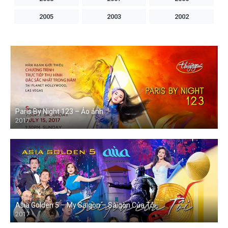
2005
2003
2002
2001
2000
1999
1998
1997
1996
1994
1992
1991
1990
Paris By Night 123 – Ảo ảnh
2017
Asia Golden 5 – My Saigon – Sàigòn Của Tôi
2017