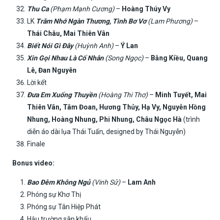
Thu Ca
(Phạm Mạnh Cương)
–
Hoàng Thúy Vy
LK
Trăm Nhớ Ngàn Thương, Tình Bơ Vơ
(Lam Phương)
–
Thái Châu, Mai Thiên Vân
Biết Nói Gì Đây
(Huỳnh Anh)
–
Ý Lan
Xin Gọi Nhau Là Cố Nhân
(Song Ngọc)
–
Bằng Kiều, Quang
Lê, Đan Nguyên
Lời kết
Đưa Em Xuống Thuyền
(Hoàng Thi Thơ)
–
Minh Tuyết, Mai
Thiên Vân, Tâm Đoan, Hương Thủy, Hạ Vy, Nguyễn Hồng
Nhung, Hoàng Nhung, Phi Nhung, Châu Ngọc Hà
(trình
diễn áo dài lụa Thái Tuấn, designed by Thái Nguyễn)
Finale
Bonus video:
Bao Đêm Không Ngủ
(Vinh Sử)
–
Lam Anh
Phóng sự Khơ Thị
Phóng sự Tân Hiệp Phát
Hậu trường sân khấu