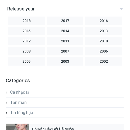
Release year
2018
2017
2016
2015
2014
2013
2012
2011
2010
2008
2007
2006
2005
2003
2002
2001
2000
1999
Categories
1998
1997
1996
1994
1992
1991
Ca nhạc sĩ
1990
Tản mạn
Tin tổng hợp
Chuyện Bây Giờ Đã Muộn