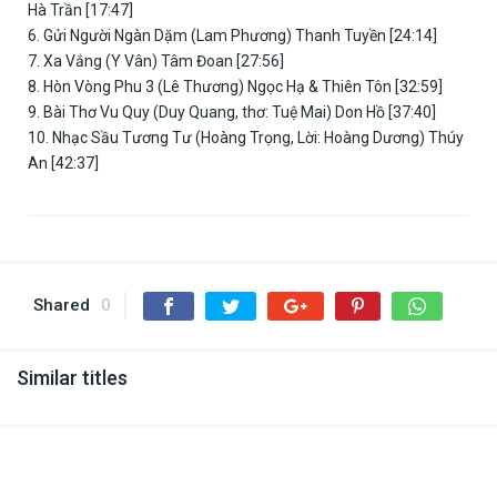
Hà Trần [17:47]
6. Gửi Người Ngàn Dặm (Lam Phương) Thanh Tuyền [24:14]
7. Xa Vắng (Y Vân) Tâm Đoan [27:56]
8. Hòn Vòng Phu 3 (Lê Thương) Ngọc Hạ & Thiên Tôn [32:59]
9. Bài Thơ Vu Quy (Duy Quang, thơ: Tuệ Mai) Don Hồ [37:40]
10. Nhạc Sầu Tương Tư (Hoàng Trọng, Lời: Hoàng Dương) Thúy
An [42:37]
Shared
0
Similar titles