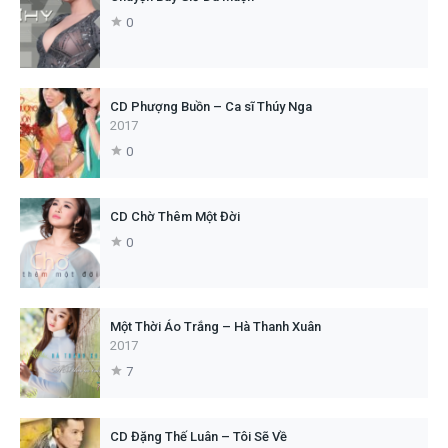
0
CD Phượng Buồn – Ca sĩ Thúy Nga
2017
0
CD Chờ Thêm Một Đời
0
Một Thời Áo Trắng – Hà Thanh Xuân
2017
7
CD Đặng Thế Luân – Tôi Sẽ Về