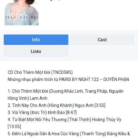
Info
Cast
Links
CD Chờ Thêm Một Đời (TNCD585)
Những nhạc phẩm trích từ PARIS BY NIGHT 122 – DUYÊN PHẬN
1. Chờ Thêm Một Đời (Dương Khắc Linh, Trang Pháp, Nguyễn
Hồng Vinh) Lam Anh
2. Tình Này Cho Anh (Hồng Khánh) Ngọc Anh [3:55]
3. Vội Vàng (Đức Trí) Đình Bảo [8:47]
4. Từ Biệt Một Nỗi Yêu Thương (Thái Thịnh) Hoàng Thúy Vy
[13:05]
5. Đếm Lá Ngoài Sân & Hoa Cúc Vàng (Thanh Tùng) Bằng Kiều &