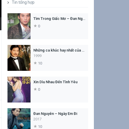
Tin tổng hợp
Tìm Trong Giấc Mơ – Đan Nguyên
0
Những ca khúc hay nhất của Sĩ Phú
1999
10
Xin Dìu Nhau Đến Tình Yêu
0
Đan Nguyên – Ngày Em Đi
2017
10