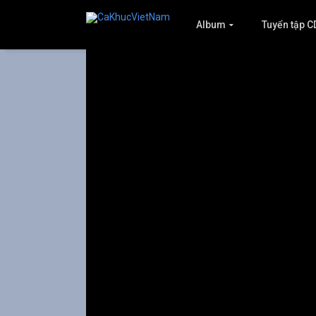
Album
Tuyển tập C