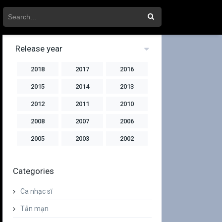
Release year
2018
2017
2016
2015
2014
2013
2012
2011
2010
2008
2007
2006
2005
2003
2002
2001
2000
1999
Categories
1998
1997
1996
1994
1992
1991
Ca nhạc sĩ
1990
Tản mạn