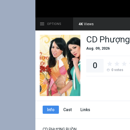
4K
Views
OPTIONS
CD Phượng 
Aug. 09, 2026
0
0
votes
Info
Cast
Links
CD PHƯỢNG BUỒN