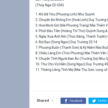
(Thúy Nga CD 504)
1. Khi Đã Yêu (Phượng Linh) Như Quỳnh
2. Chuyến Đò Không Em (Hoài Linh) Duy Trường 
3. Hoa Mười Giờ (Đài Phương Trang) Mai Thiên V
4. Phút Đầu Tiền (Hoàng Thi Thơ) Quỳnh Dung &
5. Ngày Xưa Anh Nói (Thúc Đăng, Thanh Tuyền)
6. Bội Bạc (Song Ngọc) Duy Trường 25:14
7. Phượng Buồn (Thanh Sơn) & Kỷ Niệm Nào Bu
8. Chiều Làng Em (Trúc Phương) Mai Thiên Vân 
9. Chuyện Tình Người Đan Áo (Trường Sa) Như 
10. Thư Cho Vợ Hiền (Song Ngọc) Duy Trường 45
11. Thiêng Liêng Tình Mẹ (Mai Thu Sơn, vọng c
Shared
5
Facebook
Twitter