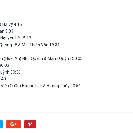
& Hạ Vy 4:15
ân 9:33
 Nguyên Lê 15:13
 Quang Lê & Mai Thiên Vân 19:34
ồn (Hoài An) Như Quỳnh & Mạnh Quỳnh 30:05
36:03
Quỳnh 39:36
:40
ổ: Viễn Châu) Hương Lan & Hương Thủy 50:56