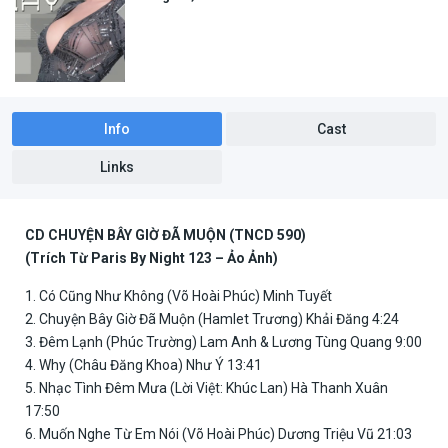
Info
Cast
Links
CD CHUYỆN BÂY GIỜ ĐÃ MUỘN (TNCD 590)
(Trích Từ Paris By Night 123 – Ảo Ảnh)
1. Có Cũng Như Không (Võ Hoài Phúc) Minh Tuyết
2. Chuyện Bây Giờ Đã Muộn (Hamlet Trương) Khải Đăng 4:24
3. Đêm Lạnh (Phúc Trường) Lam Anh & Lương Tùng Quang 9:00
4. Why (Châu Đăng Khoa) Như Ý 13:41
5. Nhạc Tình Đêm Mưa (Lời Việt: Khúc Lan) Hà Thanh Xuân
17:50
6. Muốn Nghe Từ Em Nói (Võ Hoài Phúc) Dương Triệu Vũ 21:03