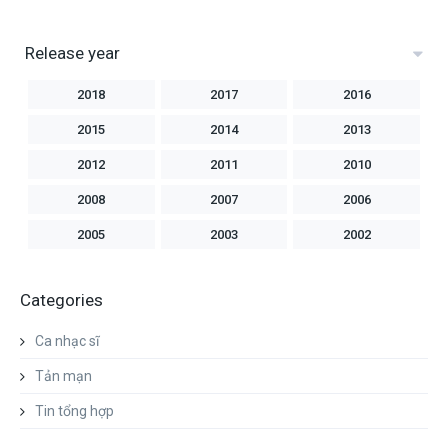
Release year
2018
2017
2016
2015
2014
2013
2012
2011
2010
2008
2007
2006
2005
2003
2002
2001
2000
1999
Categories
1998
1997
1996
1994
1992
1991
Ca nhạc sĩ
1990
Tản mạn
Tin tổng hợp