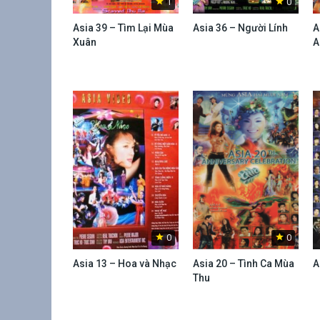
1
0
Asia 39 – Tìm Lại Mùa
Asia 36 – Người Lính
A
Xuân
A
0
0
Asia 13 – Hoa và Nhạc
Asia 20 – Tình Ca Mùa
A
Thu