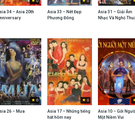
0
0
sia 34 – Asia 20th
Asia 33 – Nét Đẹp
Asia 31 – Giải Âm
nniversary
Phương Đông
Nhạc Và Nghệ Thuâ
0
0
sia 26 – Mưa
Asia 17 – Những tiếng
Asia 10 – Gởi Ngườ
hát hôm nay
Một Niềm Vui