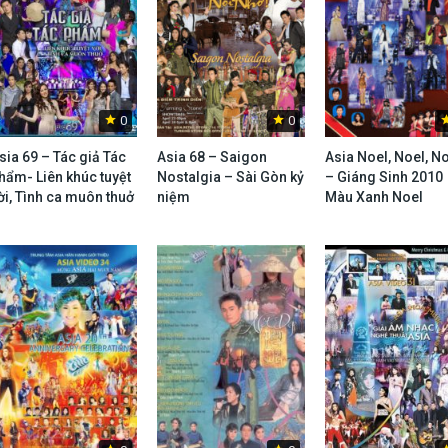
0
0
sia 69 – Tác giả Tác
Asia 68 – Saigon
Asia Noel, Noel, N
hẩm- Liên khúc tuyệt
Nostalgia – Sài Gòn kỷ
– Giáng Sinh 2010
ời, Tình ca muôn thuở
niệm
Màu Xanh Noel