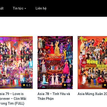
hất
Tin tức
Liên hệ
6.5
10
sia 79 – Love is
Asia 78 – Tình Yêu và
Asia Mừng Xuân 2
orever – Còn Mãi
Thân Phận
rong Tim (FULL)