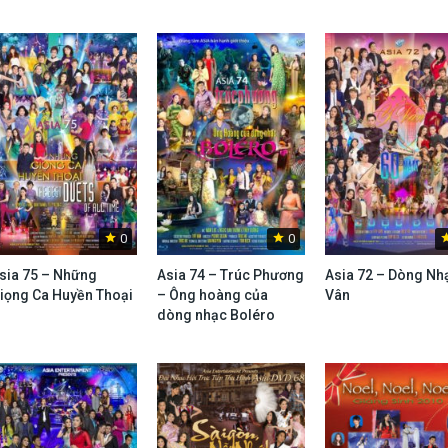
0
0
sia 75 – Những
Asia 74 – Trúc Phương
Asia 72 – Dòng Nh
iọng Ca Huyền Thoại
– Ông hoàng của
Vân
dòng nhạc Boléro