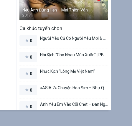
Nếu Anh Đừng Hẹn – Mai Thiên Vân
2017
Ca khúc tuyển chọn
Người Yêu Cũ Có Người Yêu Mới & Nước Mắt (Hamlet Trương) – Don Hồ & Diễm Sương
0
Hài Kịch “Cho Nhau Mùa Xuân” | PBN 124 | Chí Tài, Việt Hương, Thúy Nga, Hà Thanh Xuân
0
Nhạc Kịch “Lòng Mẹ Việt Nam”
0
«ASIA 7» Chuyện Hoa Sim – Như Quỳnh
0
Anh Yêu Em Vào Cõi Chết – Đan Nguyên & Hoài Lâm (Phạm Duy, Nguyễn Long)
0
Recent Posts