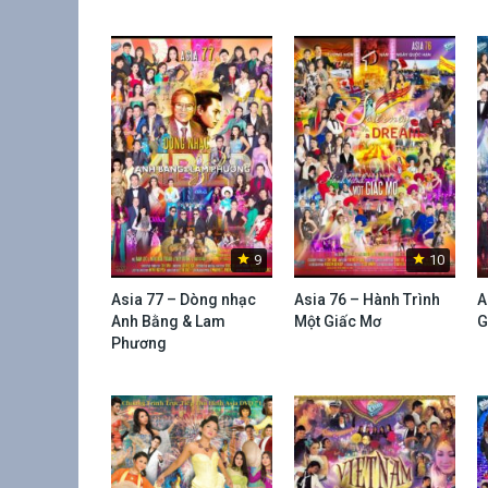
9
10
Asia 77 – Dòng nhạc
Asia 76 – Hành Trình
A
Anh Bằng & Lam
Một Giấc Mơ
G
Phương