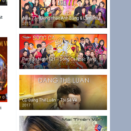
0
̣t
Asia 77 – Dòng nhạc Anh Bằng & Lam Phương
2015
Paris By Night 121 – Song Ca Nhạc Vàng
2016
0
CD Đặng Thế Luân – Tôi Sẽ Về
2017
i