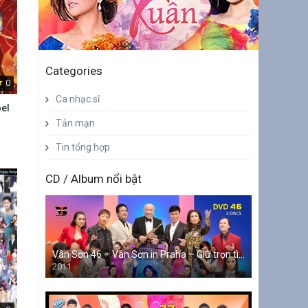
Categories
0
Ca nhạc sĩ
oel
Tản mạn
Tin tổng hợp
CD / Album nổi bật
Vân Sơn 46 – Vân Sơn in Praha – Giữ trọn tình quê
2011