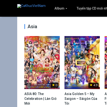
Album
Tuyển tập CD mới n
Asia
0
4.3
ASIA 80: The
Asia Golden 5 – My
A
Celebration | Làn Gió
Saigon – Sàigòn Của
F
Mới
Tôi
T