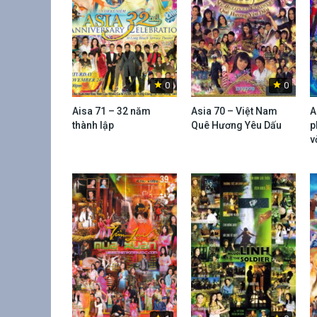
0
0
Aisa 71 – 32 năm
Asia 70 – Việt Nam
A
thành lập
Quê Hương Yêu Dấu
p
v