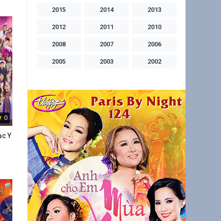
2015
2014
2013
2012
2011
2010
2008
2007
2006
2005
2003
2002
2001
2000
1999
1998
1997
1996
1994
1992
1991
0
1990
ạc Y