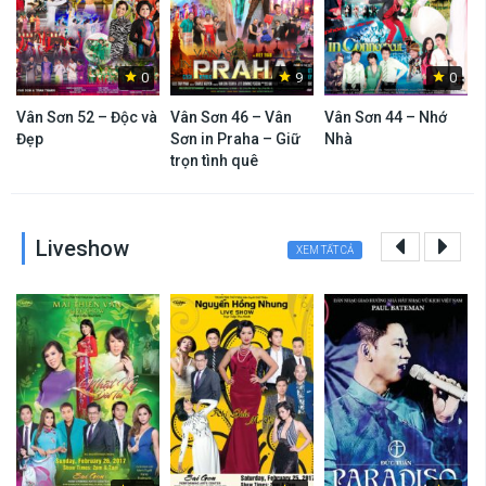
0
9
0
Vân Sơn 52 – Độc và
Vân Sơn 46 – Vân
Vân Sơn 44 – Nhớ
V
Đẹp
Sơn in Praha – Giữ
Nhà
S
trọn tình quê
n
Liveshow
XEM TẤT CẢ