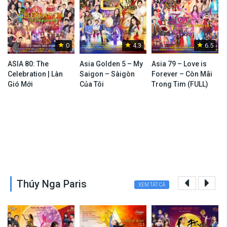
0
4.3
6.5
ASIA 80: The
Asia Golden 5 – My
Asia 79 – Love is
A
Celebration | Làn
Saigon – Sàigòn
Forever – Còn Mãi
Gió Mới
Của Tôi
Trong Tim (FULL)
Thúy Nga Paris
XEM TẤT CẢ