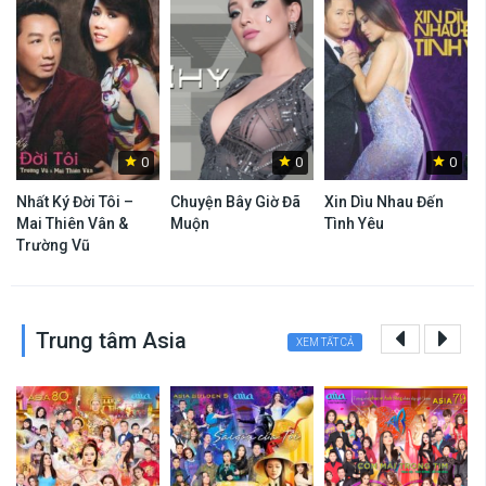
0
0
0
Nhất Ký Đời Tôi –
Chuyện Bây Giờ Đã
Xin Dìu Nhau Đến
Mai Thiên Vân &
Muộn
Tình Yêu
Trường Vũ
Trung tâm Asia
XEM TẤT CẢ