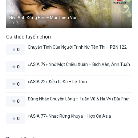
Nếu Anh Đừng Hẹn – Mai Thiên Vân
2017
Ca khúc tuyển chọn
Chuyện Tình Của Người Trinh Nữ Tên Thi – PBN 122
0
«ASIA 79» Nhớ Một Chiều Xuân – Bích Vân, Anh Tuấn
0
«ASIA 22» Điều Gì Đó – Lê Tâm
0
Đừng Nhắc Chuyện Lòng – Tuấn Vũ & Hạ Vy (Đài Phương Trang)
0
«ASIA 77» Nhạc Rừng Khuya – Hợp Ca Asia
0