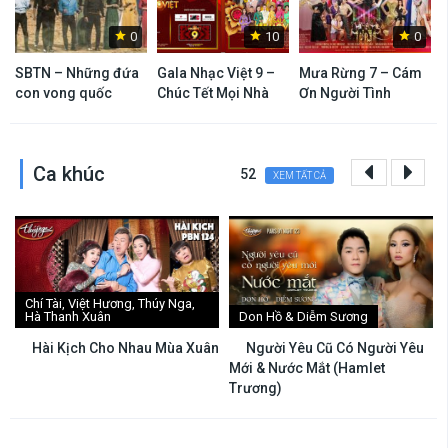
0
10
0
SBTN – Những đứa
Gala Nhạc Việt 9 –
Mưa Rừng 7 – Cám
con vong quốc
Chúc Tết Mọi Nhà
Ơn Người Tình
Ca khúc
52
XEM TẤT CẢ
Chí Tài, Việt Hương, Thúy Nga,
Hà Thanh Xuân
Don Hồ & Diễm Sương
Hài Kịch Cho Nhau Mùa Xuân
Người Yêu Cũ Có Người Yêu
Mới & Nước Mắt (Hamlet
Trương)