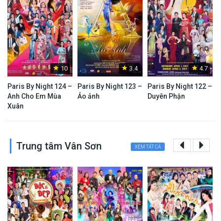
10
3.4
4.7
Paris By Night 124 –
Paris By Night 123 –
Paris By Night 122 –
P
Anh Cho Em Mùa
Ảo ảnh
Duyên Phận
Xuân
Trung tâm Vân Sơn
XEM TẤT CẢ