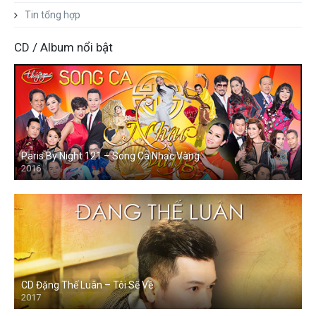
Tin tổng hợp
CD / Album nổi bật
Paris By Night 121 – Song Ca Nhạc Vàng
2016
CD Đặng Thế Luân – Tôi Sẽ Về
2017