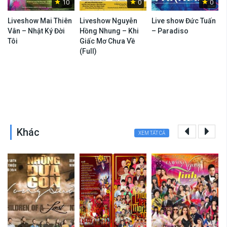
10
0
0
Liveshow Mai Thiên
Liveshow Nguyễn
Live show Đức Tuấn
Vân – Nhật Ký Đời
Hồng Nhung – Khi
– Paradiso
–
Tôi
Giấc Mơ Chưa Về
(Full)
Khác
XEM TẤT CẢ